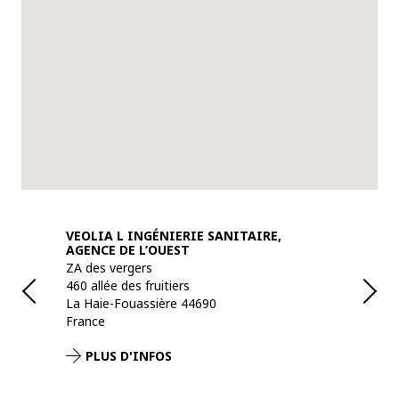
E,
VEOLIA L INGÉNIERIE SANITAIRE,
VEOLIA L 
AGENCE DE L’OUEST
AGENCE D
ZA des vergers
58 rue And
460 allée des fruitiers
Bâtiment 
La Haie-Fouassière 44690
Vaulx-en-Ve
France
France
PLUS D'INFOS
PLUS D